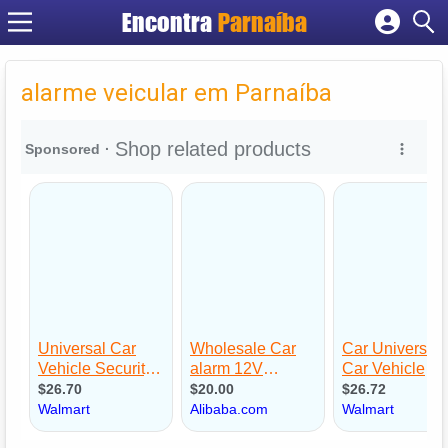
Encontra
Parnaíba
Cadastrar empresa
Fazer login
alarme veicular em Parnaíba
Criar conta