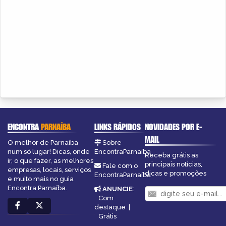
ENCONTRA
PARNAÍBA
LINKS RÁPIDOS
NOVIDADES POR E-
MAIL
O melhor de Parnaíba
Sobre
num só lugar! Dicas, onde
EncontraParnaíba
Receba grátis as
ir, o que fazer, as melhores
principais notícias,
Fale com o
empresas, locais, serviços
dicas e promoções
EncontraParnaíba
e muito mais no guia
Encontra Parnaíba.
ANUNCIE
:
Com
destaque
|
Grátis