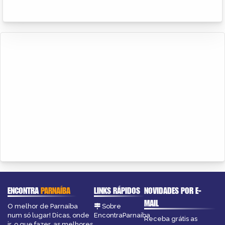
ENCONTRA
PARNAÍBA
LINKS RÁPIDOS
NOVIDADES POR E-
MAIL
O melhor de Parnaíba
Sobre
num só lugar! Dicas, onde
EncontraParnaíba
Receba grátis as
ir, o que fazer, as melhores