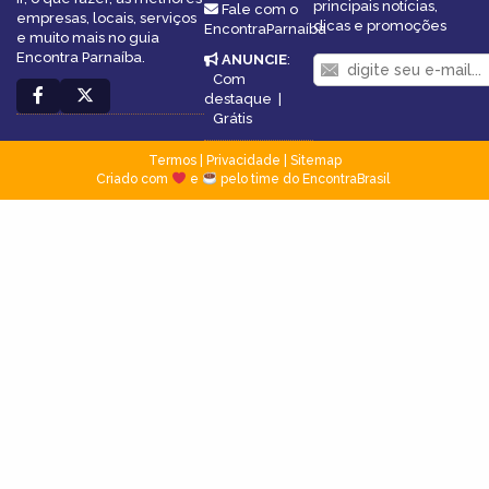
principais notícias,
Fale com o
empresas, locais, serviços
dicas e promoções
EncontraParnaíba
e muito mais no guia
Encontra Parnaíba.
ANUNCIE
:
Com
destaque
|
Grátis
Termos
|
Privacidade
|
Sitemap
Criado com
e
pelo time do EncontraBrasil