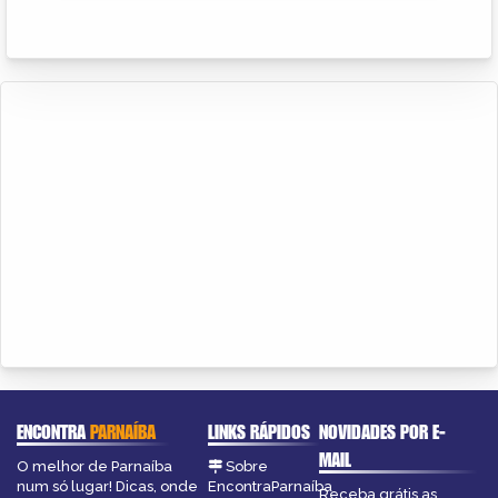
ENCONTRA
PARNAÍBA
LINKS RÁPIDOS
NOVIDADES POR E-
MAIL
O melhor de Parnaíba
Sobre
num só lugar! Dicas, onde
EncontraParnaíba
Receba grátis as