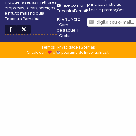
ir, o que fazer, as melhores
principais notícias,
Fale com o
empresas, locais, serviços
dicas e promoções
EncontraParnaíba
e muito mais no guia
Encontra Parnaíba.
ANUNCIE
:
Com
destaque
|
Grátis
Termos
|
Privacidade
|
Sitemap
Criado com
e
pelo time do EncontraBrasil