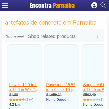
Encontra
Parnaíba
Cadastrar empresa
Fazer login
artefatos de concreto em Parnaiba
Criar conta