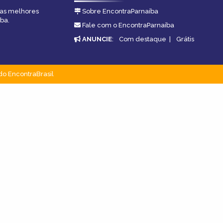
, as melhores
Sobre EncontraParnaíba
ba.
Fale com o EncontraParnaíba
ANUNCIE
:
Com destaque
|
Grátis
do EncontraBrasil