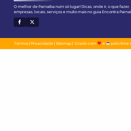
O melhor de Parnaíba num só lugar! Dicas, onde ir, o que fazer
empresas, locais, serviços e muito mais no guia Encontra Parnaí
Termos
|
Privacidade
|
Sitemap
Criado com
e
pelo time 