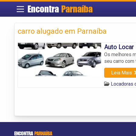
Encontra
Parnaíba
carro alugado em Parnaíba
Auto Locar
Os melhores mo
seu carro com t
Leia Mais
Locadoras 
ENCONTRA
PARNAÍBA