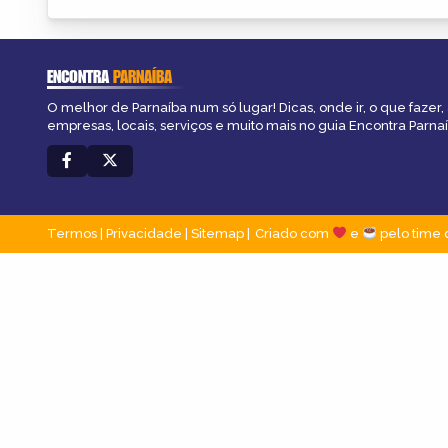
ENCONTRA
PARNAÍBA
O melhor de Parnaíba num só lugar! Dicas, onde ir, o que fazer
empresas, locais, serviços e muito mais no guia Encontra Parnaí
Termos
|
Privacidade
|
Sitemap
Criado com
e
pelo time 