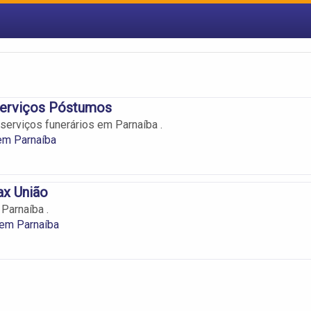
Serviços Póstumos
serviços funerários em Parnaíba .
em Parnaíba
ax União
Parnaíba .
 em Parnaíba