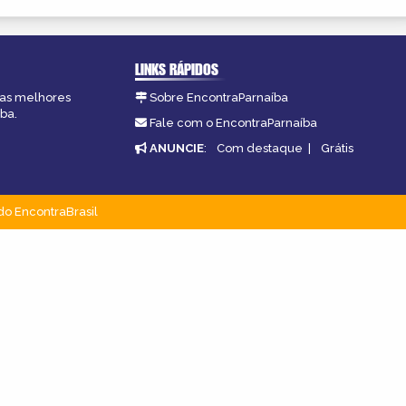
LINKS RÁPIDOS
, as melhores
Sobre EncontraParnaíba
ba.
Fale com o EncontraParnaíba
ANUNCIE
:
Com destaque
|
Grátis
do EncontraBrasil