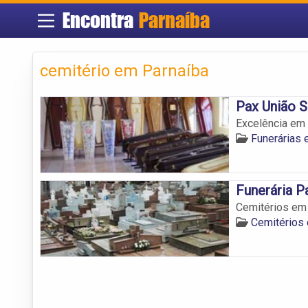
Encontra
Parnaíba
cemitério em Parnaíba
Pax União 
Excelência em 
Funerárias 
Funerária P
Cemitérios em 
Cemitérios