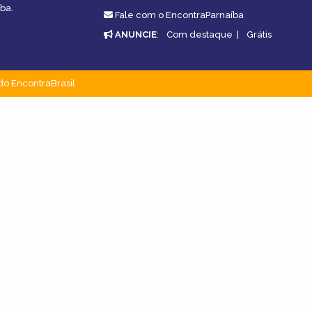
ba.
Fale com o EncontraParnaíba
ANUNCIE
:
Com destaque
|
Grátis
do EncontraBrasil