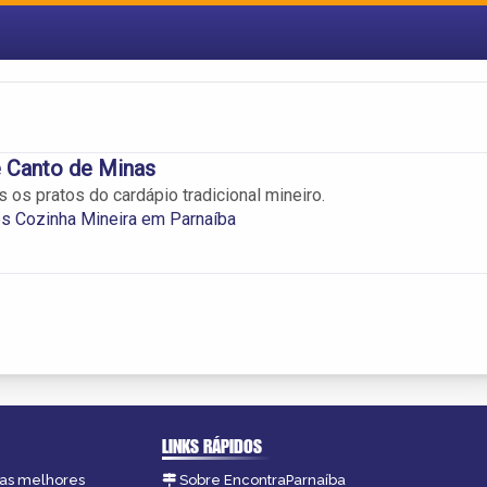
 Canto de Minas
 os pratos do cardápio tradicional mineiro.
s Cozinha Mineira em Parnaíba
LINKS RÁPIDOS
, as melhores
Sobre EncontraParnaíba