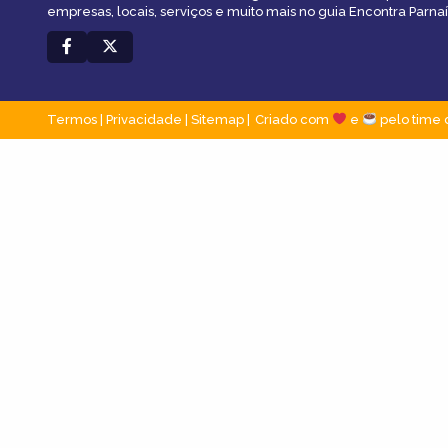
empresas, locais, serviços e muito mais no guia Encontra Parnaí
Termos
|
Privacidade
|
Sitemap
Criado com
e
pelo time 