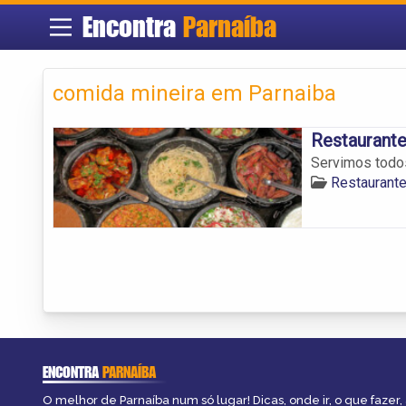
Encontra
Parnaíba
comida mineira em Parnaiba
Restaurante
Servimos todos
Restaurante
ENCONTRA
PARNAÍBA
O melhor de Parnaíba num só lugar! Dicas, onde ir, o que fazer