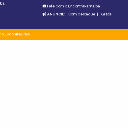
ba.
Fale com o EncontraParnaíba
ANUNCIE
:
Com destaque
|
Grátis
do EncontraBrasil