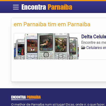
Encontra
Parnaíba
em Parnaiba tim em Parnaiba
Delta Celula
Encontre as me
Celulares e
ENCONTRA
PARNAÍBA
O melhor de Parnaíba num só lugar! Dicas, onde ir, o que fazer