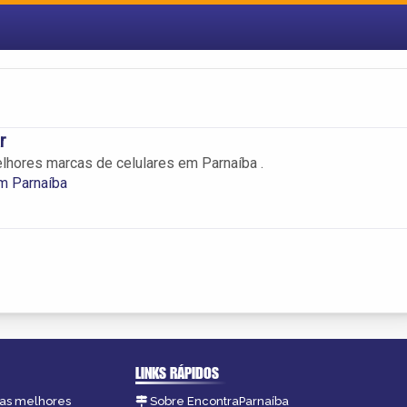
r
lhores marcas de celulares em Parnaíba .
m Parnaíba
LINKS RÁPIDOS
, as melhores
Sobre EncontraParnaíba