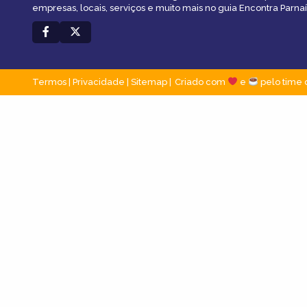
empresas, locais, serviços e muito mais no guia Encontra Parnaí
Termos
|
Privacidade
|
Sitemap
Criado com
e
pelo time 