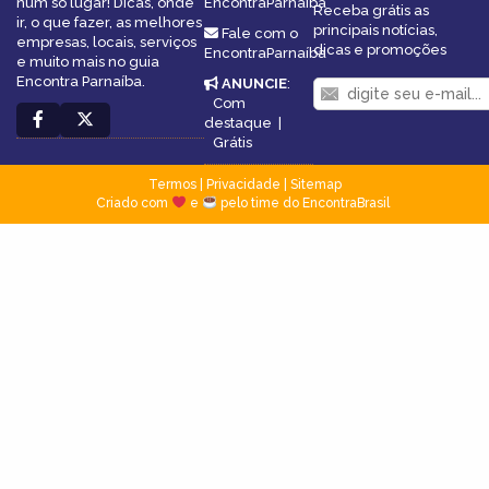
num só lugar! Dicas, onde
EncontraParnaíba
Receba grátis as
ir, o que fazer, as melhores
principais notícias,
Fale com o
empresas, locais, serviços
dicas e promoções
EncontraParnaíba
e muito mais no guia
Encontra Parnaíba.
ANUNCIE
:
Com
destaque
|
Grátis
Termos
|
Privacidade
|
Sitemap
Criado com
e
pelo time do EncontraBrasil