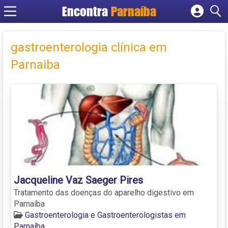
Encontra
Parnaíba
Cadastrar empresa
Fazer login
gastroenterologia clínica em
Criar conta
Parnaiba
Jacqueline Vaz Saeger Pires
Tratamento das doenças do aparelho digestivo em
Parnaíba
Gastroenterologia e Gastroenterologistas em
Parnaíba