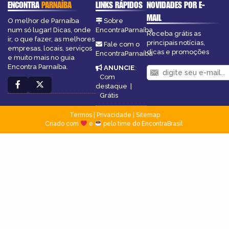
ENCONTRA
PARNAÍBA
LINKS RÁPIDOS
NOVIDADES POR E-
MAIL
O melhor de Parnaíba
Sobre
num só lugar! Dicas, onde
EncontraParnaíba
Receba grátis as
ir, o que fazer, as melhores
principais notícias,
Fale com o
empresas, locais, serviços
dicas e promoções
EncontraParnaíba
e muito mais no guia
Encontra Parnaíba.
ANUNCIE
:
Com
destaque
|
Grátis
Termos
|
Privacidade
|
Sitemap
Criado com
e
pelo time do EncontraBrasil