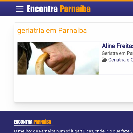
Encontra
Parnaíba
geriatria em Parnaíba
Aline Freit
Geriatra em Pa
Geriatria e
ENCONTRA
PARNAÍBA
O melhor de Parnaíba num só lugar! Dicas, onde ir, o que fazer