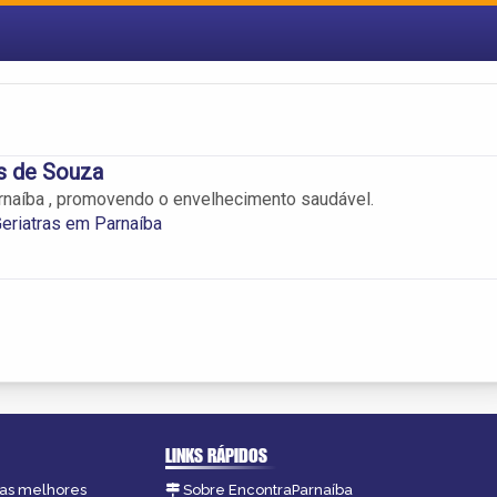
as de Souza
rnaíba , promovendo o envelhecimento saudável.
 Geriatras em Parnaíba
LINKS RÁPIDOS
, as melhores
Sobre EncontraParnaíba