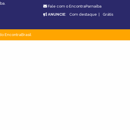
ba.
Fale com o EncontraParnaíba
ANUNCIE
:
Com destaque
|
Grátis
do EncontraBrasil