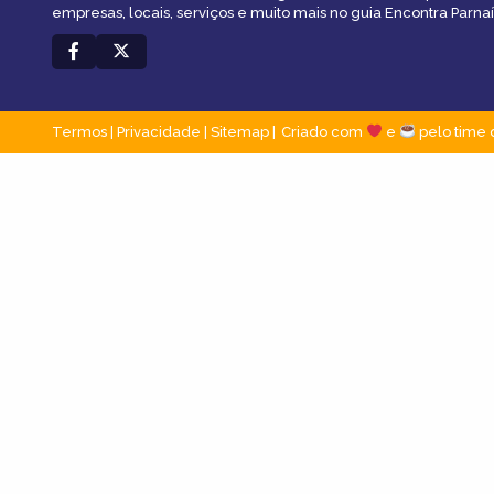
empresas, locais, serviços e muito mais no guia Encontra Parnaí
Termos
|
Privacidade
|
Sitemap
Criado com
e
pelo time 