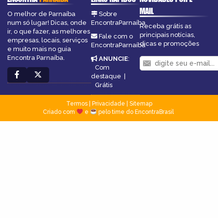
MAIL
O melhor de Parnaíba
Sobre
num só lugar! Dicas, onde
EncontraParnaíba
Receba grátis as
ir, o que fazer, as melhores
principais notícias,
Fale com o
empresas, locais, serviços
dicas e promoções
EncontraParnaíba
e muito mais no guia
Encontra Parnaíba.
ANUNCIE
:
Com
destaque
|
Grátis
Termos
|
Privacidade
|
Sitemap
Criado com
e
pelo time do EncontraBrasil