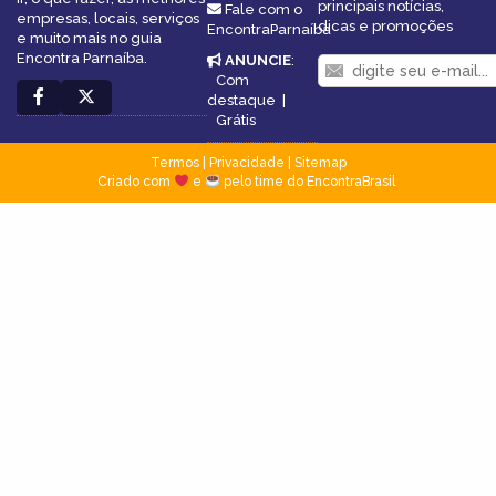
principais notícias,
Fale com o
empresas, locais, serviços
dicas e promoções
EncontraParnaíba
e muito mais no guia
Encontra Parnaíba.
ANUNCIE
:
Com
destaque
|
Grátis
Termos
|
Privacidade
|
Sitemap
Criado com
e
pelo time do EncontraBrasil