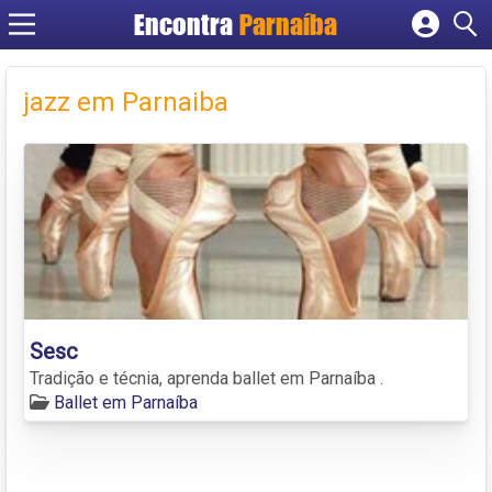
Encontra
Parnaíba
Cadastrar empresa
Fazer login
jazz em Parnaiba
Criar conta
Sesc
Tradição e técnia, aprenda ballet em Parnaíba .
Ballet em Parnaíba