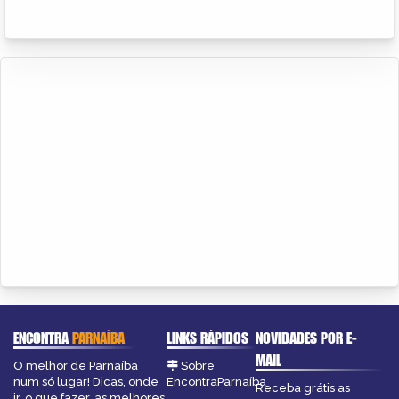
ENCONTRA
PARNAÍBA
LINKS RÁPIDOS
NOVIDADES POR E-
MAIL
O melhor de Parnaíba
Sobre
num só lugar! Dicas, onde
EncontraParnaíba
Receba grátis as
ir, o que fazer, as melhores