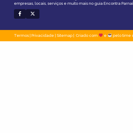
empresas, locais, serviços e muito mais no guia Encontra Parnaí
Termos
|
Privacidade
|
Sitemap
Criado com
e
pelo time 