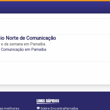
io Norte de Comunicação
a e da semana em Parnaíba .
e Comunicação em Parnaíba
LINKS RÁPIDOS
, as melhores
Sobre EncontraParnaíba