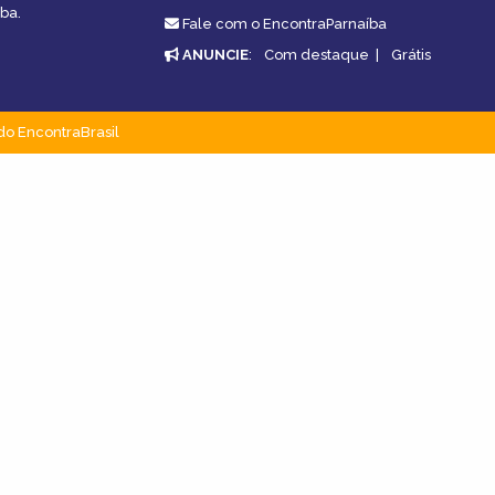
ba.
Fale com o EncontraParnaíba
ANUNCIE
:
Com destaque
|
Grátis
do EncontraBrasil