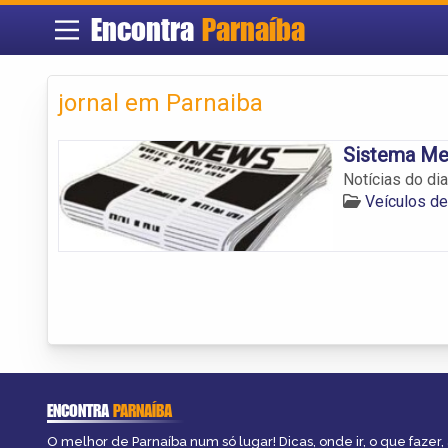
Encontra
Parnaíba
jornal em Parnaiba
Sistema Me
Notícias do di
Veículos d
ENCONTRA
PARNAÍBA
O melhor de Parnaíba num só lugar! Dicas, onde ir, o que fazer