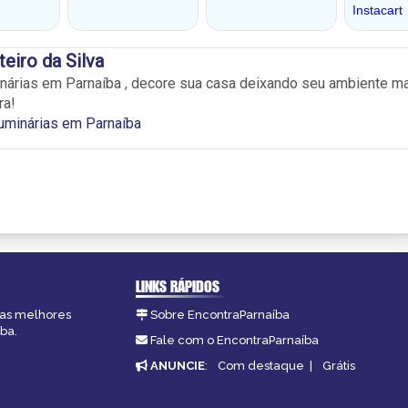
eiro da Silva
nárias em Parnaíba , decore sua casa deixando seu ambiente m
ra!
uminárias em Parnaíba
LINKS RÁPIDOS
, as melhores
Sobre EncontraParnaíba
ba.
Fale com o EncontraParnaíba
ANUNCIE
:
Com destaque
|
Grátis