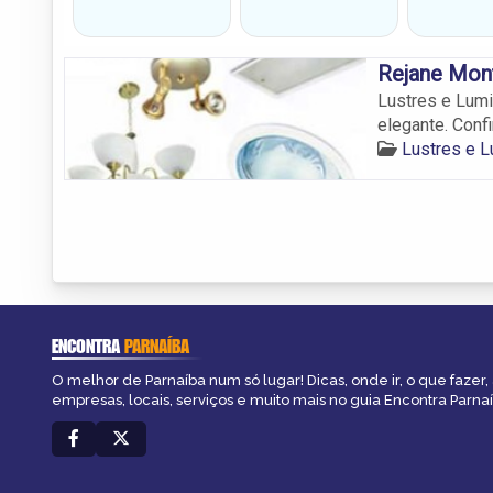
Rejane Mont
Lustres e Lumi
elegante. Confi
Lustres e L
ENCONTRA
PARNAÍBA
O melhor de Parnaíba num só lugar! Dicas, onde ir, o que fazer
empresas, locais, serviços e muito mais no guia Encontra Parnaí