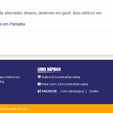
a, alternador, dínamo, lanternas em geral. Auto elétrico em
co em Parnaíba
LINKS RÁPIDOS
, as melhores
Sobre EncontraParnaíba
ba.
Fale com o EncontraParnaíba
ANUNCIE
:
Com destaque
|
Grátis
do EncontraBrasil