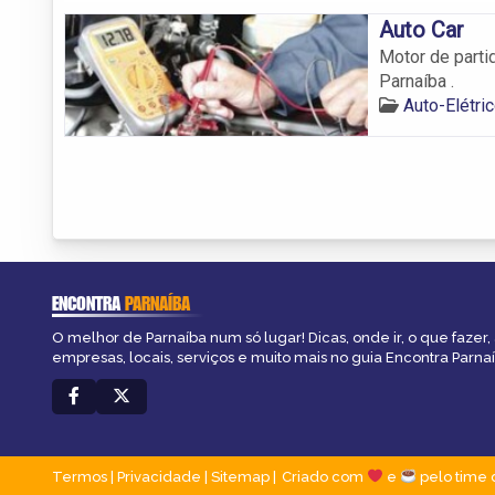
Auto Car
Motor de partid
Parnaíba .
Auto-Elétri
ENCONTRA
PARNAÍBA
O melhor de Parnaíba num só lugar! Dicas, onde ir, o que fazer
empresas, locais, serviços e muito mais no guia Encontra Parnaí
Termos
|
Privacidade
|
Sitemap
Criado com
e
pelo time 