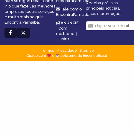
num só lugar! Dicas, onde
EncontraParnaíba
Receba grátis as
ir, o que fazer, as melhores
principais notícias,
Fale com o
empresas, locais, serviços
dicas e promoções
EncontraParnaíba
e muito mais no guia
Encontra Parnaíba.
ANUNCIE
:
Com
destaque
|
Grátis
Termos
|
Privacidade
|
Sitemap
Criado com
e
pelo time do EncontraBrasil