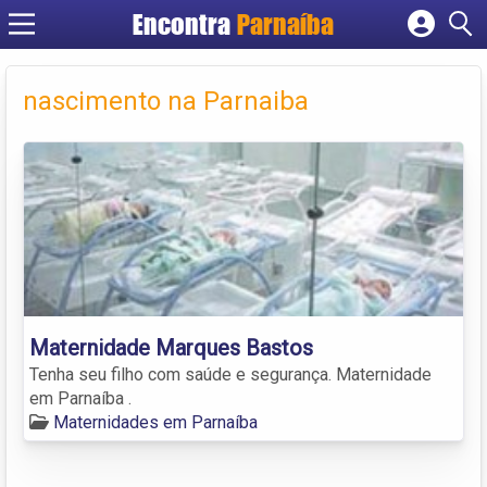
Encontra
Parnaíba
Cadastrar empresa
Fazer login
nascimento na Parnaiba
Criar conta
Maternidade Marques Bastos
Tenha seu filho com saúde e segurança. Maternidade
em Parnaíba .
Maternidades em Parnaíba