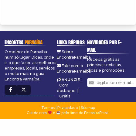
ENCONTRA
PARNAÍBA
LINKS RÁPIDOS
NOVIDADES POR E-
MAIL
O melhor de Parnaíba
Sobre
num só lugar! Dicas, onde
EncontraParnaíba
Receba grátis as
ir, o que fazer, as melhores
principais notícias,
Fale com o
empresas, locais, serviços
dicas e promoções
EncontraParnaíba
e muito mais no guia
Encontra Parnaíba.
ANUNCIE
:
Com
destaque
|
Grátis
Termos
|
Privacidade
|
Sitemap
Criado com
e
pelo time do EncontraBrasil