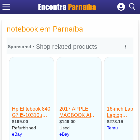
Encontra
Parnaíba
Cadastrar empresa
Fazer login
notebook em Parnaíba
Criar conta