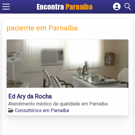
Encontra
Parnaíba
Cadastrar empresa
Fazer login
paciente em Parnaíba
Criar conta
Ed Ary da Rocha
Atendimento médico de qualidade em Parnaíba .
Consultórios em Parnaíba