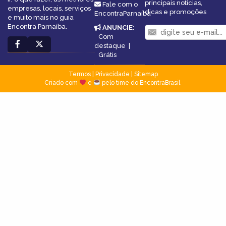
principais notícias,
Fale com o
empresas, locais, serviços
dicas e promoções
EncontraParnaíba
e muito mais no guia
Encontra Parnaíba.
ANUNCIE
:
Com
destaque
|
Grátis
Termos
|
Privacidade
|
Sitemap
Criado com
e
pelo time do EncontraBrasil