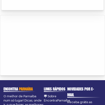
ENCONTRA
PARNAÍBA
LINKS RÁPIDOS
NOVIDADES POR E-
MAIL
O melhor de Parnaíba
Sobre
num só lugar! Dicas, onde
EncontraParnaíba
Receba grátis as
ir, o que fazer, as melhores