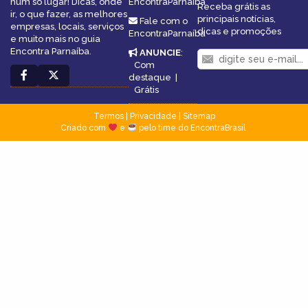
num só lugar! Dicas, onde
EncontraParnaíba
Receba grátis as
ir, o que fazer, as melhores
principais notícias,
Fale com o
empresas, locais, serviços
dicas e promoções
EncontraParnaíba
e muito mais no guia
Encontra Parnaíba.
ANUNCIE
:
Com
destaque
|
Grátis
Termos
|
Privacidade
|
Sitemap
Criado com
e
pelo time do EncontraBrasil