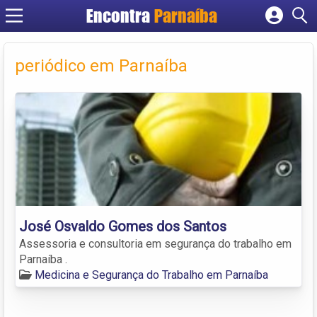
Encontra
Parnaíba
Cadastrar empresa
Fazer login
periódico em Parnaíba
Criar conta
José Osvaldo Gomes dos Santos
Assessoria e consultoria em segurança do trabalho em
Parnaíba .
Medicina e Segurança do Trabalho em Parnaíba