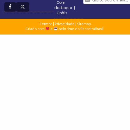
Com
destaque
|
Grátis
Termos
|
Privacidade
|
Sitemap
Criado com
e
pelo time do EncontraBrasil