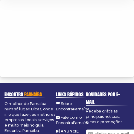
ENCONTRA
PARNAÍBA
LINKS RÁPIDOS
NOVIDADES POR E-
MAIL
O melhor de Parnaíba
Sobre
num só lugar! Dicas, onde
EncontraParnaíba
Receba grátis as
ir, o que fazer, as melhores
principais notícias,
Fale com o
empresas, locais, serviços
dicas e promoções
EncontraParnaíba
e muito mais no guia
Encontra Parnaíba.
ANUNCIE
: