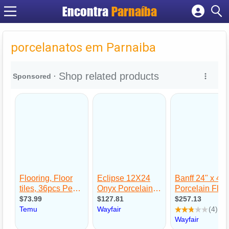
Encontra
Parnaíba
Cadastrar empresa
Fazer login
porcelanatos em Parnaiba
Criar conta