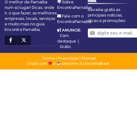
MAIL
O melhor de Parnaíba
Sobre
num só lugar! Dicas, onde
EncontraParnaíba
Receba grátis as
ir, o que fazer, as melhores
principais notícias,
Fale com o
empresas, locais, serviços
dicas e promoções
EncontraParnaíba
e muito mais no guia
Encontra Parnaíba.
ANUNCIE
:
Com
destaque
|
Grátis
Termos
|
Privacidade
|
Sitemap
Criado com
e
pelo time do EncontraBrasil