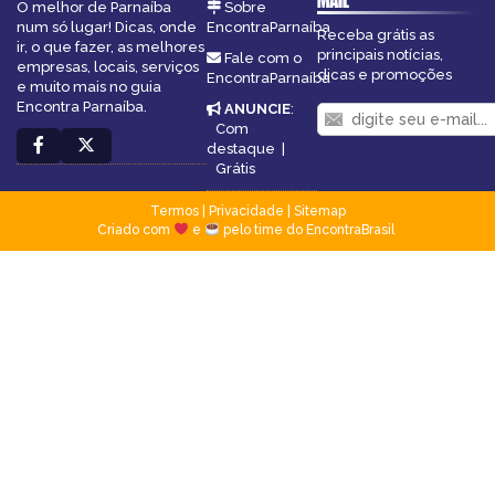
MAIL
O melhor de Parnaíba
Sobre
num só lugar! Dicas, onde
EncontraParnaíba
Receba grátis as
ir, o que fazer, as melhores
principais notícias,
Fale com o
empresas, locais, serviços
dicas e promoções
EncontraParnaíba
e muito mais no guia
Encontra Parnaíba.
ANUNCIE
:
Com
destaque
|
Grátis
Termos
|
Privacidade
|
Sitemap
Criado com
e
pelo time do EncontraBrasil