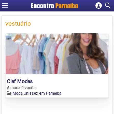
Encontra
Parnaíba
Cadastrar empresa
Fazer login
vestuário
Criar conta
Claf Modas
A moda é você !
Moda Unissex em Parnaíba