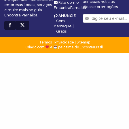
principais notícias,
Fale com o
empresas, locais, serviços
dicas e promoções
EncontraParnaíba
e muito mais no guia
Encontra Parnaíba.
ANUNCIE
:
Com
destaque
|
Grátis
Termos
|
Privacidade
|
Sitemap
Criado com
e
pelo time do EncontraBrasil