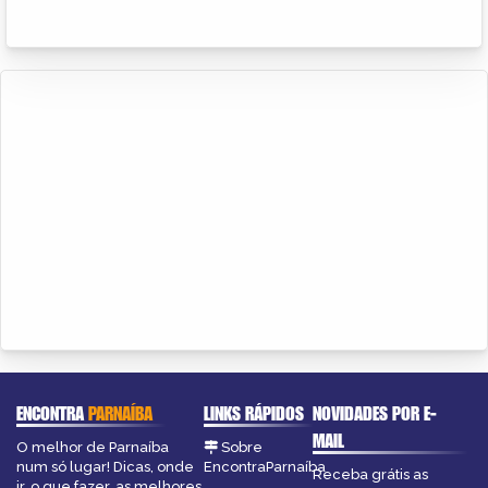
ENCONTRA
PARNAÍBA
LINKS RÁPIDOS
NOVIDADES POR E-
MAIL
O melhor de Parnaíba
Sobre
num só lugar! Dicas, onde
EncontraParnaíba
Receba grátis as
ir, o que fazer, as melhores