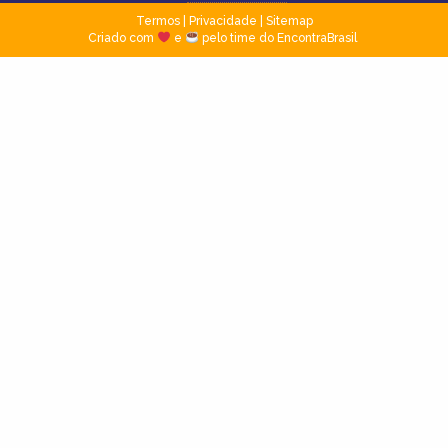
Termos
|
Privacidade
|
Sitemap
Criado com
e
pelo time do EncontraBrasil