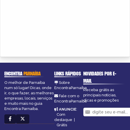
ENCONTRA
PARNAÍBA
LINKS RÁPIDOS
NOVIDADES POR E-
MAIL
O melhor de Parnaíba
Sobre
num só lugar! Dicas, onde
EncontraParnaíba
Receba grátis as
ir, o que fazer, as melhores
principais notícias,
Fale com o
empresas, locais, serviços
dicas e promoções
EncontraParnaíba
e muito mais no guia
Encontra Parnaíba.
ANUNCIE
:
Com
destaque
|
Grátis