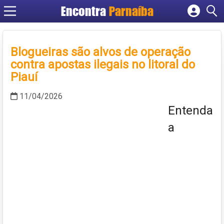
Encontra
Parnaíba
Cadastrar empresa
Fazer login
Blogueiras são alvos de operação
Criar conta
contra apostas ilegais no litoral do
Piauí
11/04/2026
Entenda
a