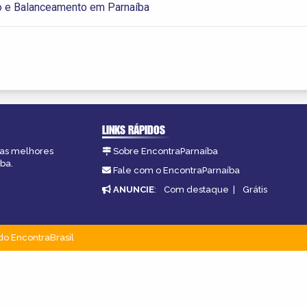
o e Balanceamento em Parnaíba
LINKS RÁPIDOS
, as melhores
Sobre EncontraParnaíba
ba.
Fale com o EncontraParnaíba
ANUNCIE
:
Com destaque
|
Grátis
do EncontraBrasil