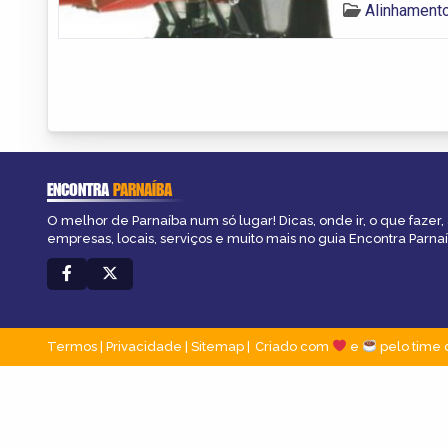
Alinhament
ENCONTRA
PARNAÍBA
O melhor de Parnaíba num só lugar! Dicas, onde ir, o que fazer
empresas, locais, serviços e muito mais no guia Encontra Parnaí
Termos
|
Privacidade
|
Sitemap
Criado com
e
pelo time 