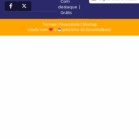
Com
destaque
|
Grátis
Termos
|
Privacidade
|
Sitemap
Criado com
e
pelo time do EncontraBrasil