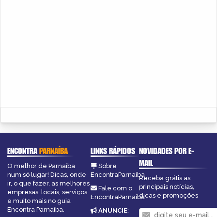
ENCONTRA
PARNAÍBA
LINKS RÁPIDOS
NOVIDADES POR E-
MAIL
O melhor de Parnaíba
Sobre
num só lugar! Dicas, onde
EncontraParnaíba
Receba grátis as
ir, o que fazer, as melhores
principais notícias,
Fale com o
empresas, locais, serviços
dicas e promoções
EncontraParnaíba
e muito mais no guia
Encontra Parnaíba.
ANUNCIE
: