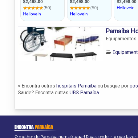
Parnaíba Ho
Equipamentos h
Equipament
» Encontra outros
hospitais Parnaíba
ou busque por
pos
Saúde? Encontra outras
UBS Parnaíba
ENCONTRA
PARNAÍBA
O melhor de Parnaíba num só lugar! Dicas, onde ir, o que fazer