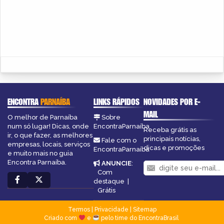
ENCONTRA
PARNAÍBA
LINKS RÁPIDOS
NOVIDADES POR E-
MAIL
O melhor de Parnaíba
Sobre
num só lugar! Dicas, onde
EncontraParnaíba
Receba grátis as
ir, o que fazer, as melhores
principais notícias,
Fale com o
empresas, locais, serviços
dicas e promoções
EncontraParnaíba
e muito mais no guia
Encontra Parnaíba.
ANUNCIE
:
Com
destaque
|
Grátis
Termos
|
Privacidade
|
Sitemap
Criado com
e
pelo time do EncontraBrasil