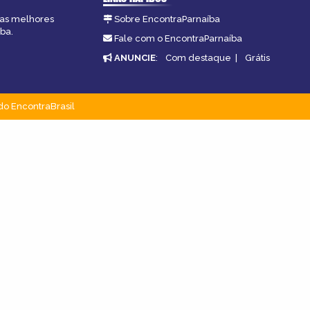
, as melhores
Sobre EncontraParnaíba
ba.
Fale com o EncontraParnaíba
ANUNCIE
:
Com destaque
|
Grátis
do EncontraBrasil