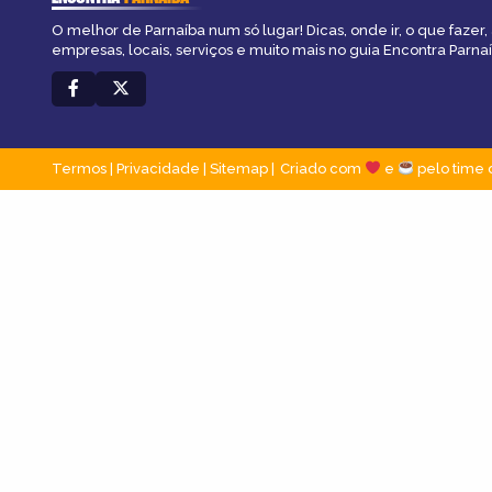
O melhor de Parnaíba num só lugar! Dicas, onde ir, o que fazer
empresas, locais, serviços e muito mais no guia Encontra Parnaí
Termos
|
Privacidade
|
Sitemap
Criado com
e
pelo time 