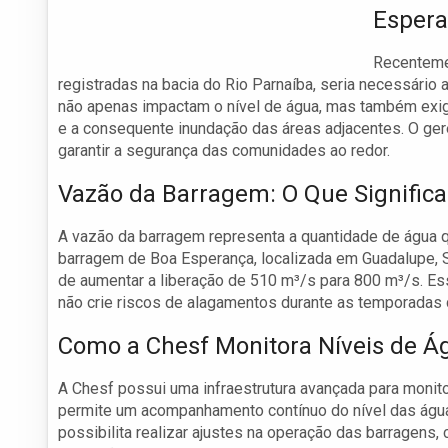
Esper
Recentemen
registradas na bacia do Rio Parnaíba, seria necessári
não apenas impactam o nível de água, mas também exig
e a consequente inundação das áreas adjacentes. O ger
garantir a segurança das comunidades ao redor.
Vazão da Barragem: O Que Significa
A vazão da barragem representa a quantidade de água 
barragem de Boa Esperança, localizada em Guadalupe, Su
de aumentar a liberação de 510 m³/s para 800 m³/s. Ess
não crie riscos de alagamentos durante as temporadas 
Como a Chesf Monitora Níveis de Á
A Chesf possui uma infraestrutura avançada para monito
permite um acompanhamento contínuo do nível das água
possibilita realizar ajustes na operação das barragens,