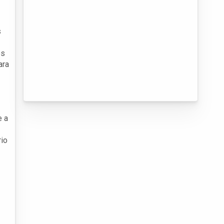
s
os
ara
e a
rio