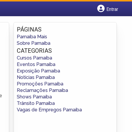
Entrar
Cadastrar empresa
Fazer login
PÁGINAS
Criar conta
Parnaíba Mais
Sobre Parnaíba
CATEGORIAS
Cursos Parnaíba
Eventos Parnaíba
Exposição Parnaíba
Notícias Parnaíba
Promoções Parnaíba
Reclamações Parnaíba
de
Shows Parnaíba
Trânsito Parnaíba
Vagas de Empregos Parnaíba