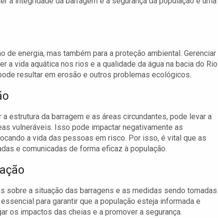
er a integridade da barragem e a segurança da população é uma
ão de energia, mas também para a proteção ambiental. Gerenciar
r a vida aquática nos rios e a qualidade da água na bacia do Rio
a pode resultar em erosão e outros problemas ecológicos.
ão
a estrutura da barragem e as áreas circundantes, pode levar a
reas vulneráveis. Isso pode impactar negativamente as
ocando a vida das pessoas em risco. Por isso, é vital que as
das e comunicadas de forma eficaz à população.
lação
ções sobre a situação das barragens e as medidas sendo tomadas
essencial para garantir que a população esteja informada e
gar os impactos das cheias e a promover a segurança.