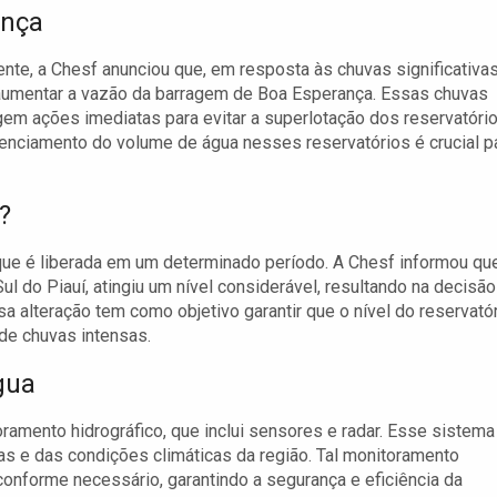
ança
te, a Chesf anunciou que, em resposta às chuvas significativa
o aumentar a vazão da barragem de Boa Esperança. Essas chuvas
em ações imediatas para evitar a superlotação dos reservatóri
enciamento do volume de água nesses reservatórios é crucial p
?
que é liberada em um determinado período. A Chesf informou qu
l do Piauí, atingiu um nível considerável, resultando na decisão
a alteração tem como objetivo garantir que o nível do reservató
de chuvas intensas.
gua
ramento hidrográfico, que inclui sensores e radar. Esse sistema
s e das condições climáticas da região. Tal monitoramento
 conforme necessário, garantindo a segurança e eficiência da