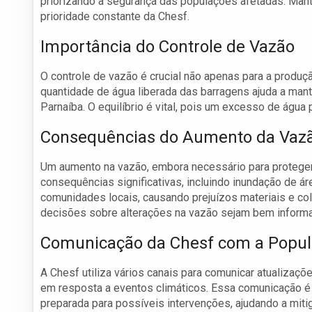
priorizando a segurança das populações afetadas. Mant
prioridade constante da Chesf.
Importância do Controle de Vazão
O controle de vazão é crucial não apenas para a produç
quantidade de água liberada das barragens ajuda a mante
Parnaíba. O equilíbrio é vital, pois um excesso de águ
Consequências do Aumento da Vaz
Um aumento na vazão, embora necessário para proteger 
consequências significativas, incluindo inundação de á
comunidades locais, causando prejuízos materiais e col
decisões sobre alterações na vazão sejam bem informa
Comunicação da Chesf com a Popu
A Chesf utiliza vários canais para comunicar atualiza
em resposta a eventos climáticos. Essa comunicação é 
preparada para possíveis intervenções, ajudando a miti