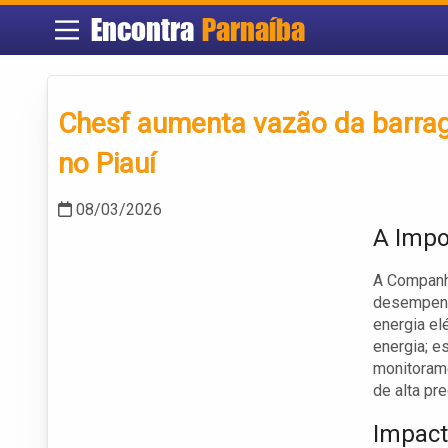
Encontra
Parnaíba
Chesf aumenta vazão da barra
no Piauí
08/03/2026
A Impo
A Companhi
desempenh
energia el
energia; e
monitorame
de alta pre
Impact