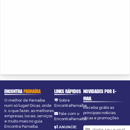
ENCONTRA
PARNAÍBA
LINKS RÁPIDOS
NOVIDADES POR E-
MAIL
O melhor de Parnaíba
Sobre
num só lugar! Dicas, onde
EncontraParnaíba
Receba grátis as
ir, o que fazer, as melhores
principais notícias,
Fale com o
empresas, locais, serviços
dicas e promoções
EncontraParnaíba
e muito mais no guia
Encontra Parnaíba.
ANUNCIE
: