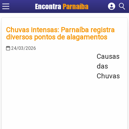
Encontra
Parnaíba
Cadastrar empresa
Fazer login
Chuvas intensas: Parnaíba registra
Criar conta
diversos pontos de alagamentos
24/03/2026
Causas
das
Chuvas