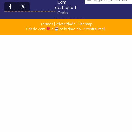
Com
destaque
|
Grátis
Termos
|
Privacidade
|
Sitemap
Criado com
e
pelo time do EncontraBrasil