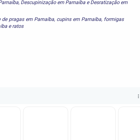
Parnaíba
,
Descupinização em Parnaíba
e
Desratização em
e de pragas em Parnaíba
,
cupins em Parnaíba
,
formigas
íba
e
ratos