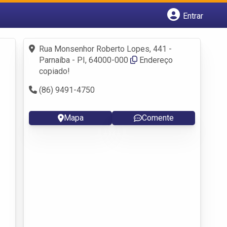
Entrar
Cadastrar empresa
Fazer login
Rua Monsenhor Roberto Lopes, 441 -
Criar conta
Parnaíba - PI, 64000-000
Endereço
copiado!
(86) 9491-4750
Mapa
Comente