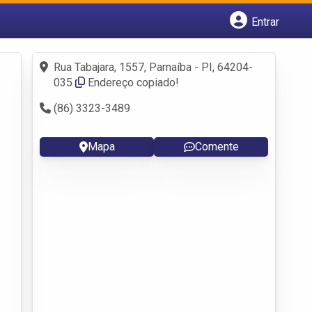
Entrar
Cadastrar empresa
Fazer login
Rua Tabajara, 1557, Parnaíba - PI, 64204-
Criar conta
035
Endereço copiado!
(86) 3323-3489
Mapa
Comente