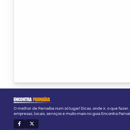
ENCONTRA
PARNAÍBA
O melhor de Parnaíba num só lugar! Dicas, onde ir, o que fazer
empresas, locais, serviços e muito mais no guia Encontra Parnaí