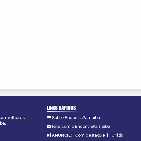
LINKS RÁPIDOS
, as melhores
Sobre EncontraParnaíba
ba.
Fale com o EncontraParnaíba
ANUNCIE
:
Com destaque
|
Grátis