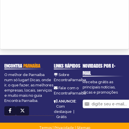
ENCONTRA
PARNAÍBA
LINKS RÁPIDOS
NOVIDADES POR E-
MAIL
O melhor de Parnaíba
Sobre
num só lugar! Dicas, onde
EncontraParnaíba
Receba grátis as
ir, o que fazer, as melhores
principais notícias,
Fale com o
empresas, locais, serviços
dicas e promoções
EncontraParnaíba
e muito mais no guia
Encontra Parnaíba.
ANUNCIE
:
Com
destaque
|
Grátis
Termos
|
Privacidade
|
Sitemap