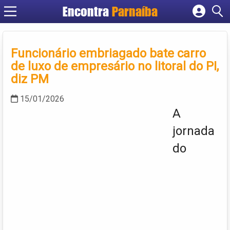
Encontra
Parnaíba
Cadastrar empresa
Fazer login
Funcionário embriagado bate carro
Criar conta
de luxo de empresário no litoral do PI,
diz PM
15/01/2026
A
jornada
do