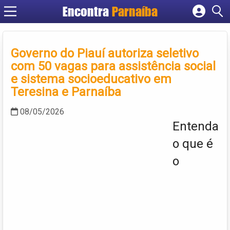
Encontra
Parnaíba
Cadastrar empresa
Fazer login
Governo do Piauí autoriza seletivo
Criar conta
com 50 vagas para assistência social
e sistema socioeducativo em
Teresina e Parnaíba
08/05/2026
Entenda
o que é
o