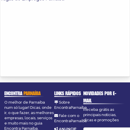
ENCONTRA
PARNAÍBA
LINKS RÁPIDOS
NOVIDADES POR E-
MAIL
O melhor de Parnaíba
Sobre
num só lugar! Dicas, onde
EncontraParnaíba
Receba grátis as
ir, o que fazer, as melhores
principais notícias,
Fale com o
empresas, locais, serviços
dicas e promoções
EncontraParnaíba
e muito mais no guia
Encontra Parnaíba.
ANUNCIE
: