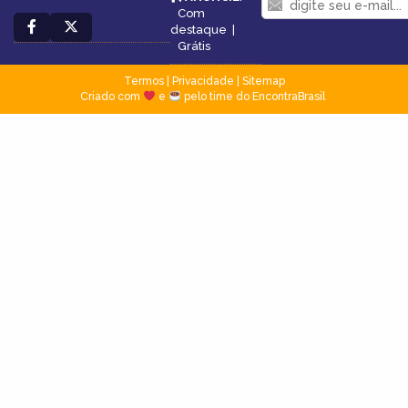
Com
destaque
|
Grátis
Termos
|
Privacidade
|
Sitemap
Criado com
e
pelo time do EncontraBrasil