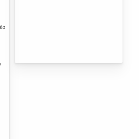
não
a