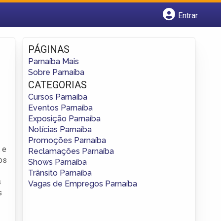
Entrar
Cadastrar empresa
Fazer login
PÁGINAS
Criar conta
Parnaíba Mais
Sobre Parnaíba
CATEGORIAS
Cursos Parnaíba
Eventos Parnaíba
Exposição Parnaíba
Notícias Parnaíba
Promoções Parnaíba
e
Reclamações Parnaíba
cos
Shows Parnaíba
Trânsito Parnaíba
s
Vagas de Empregos Parnaíba
s