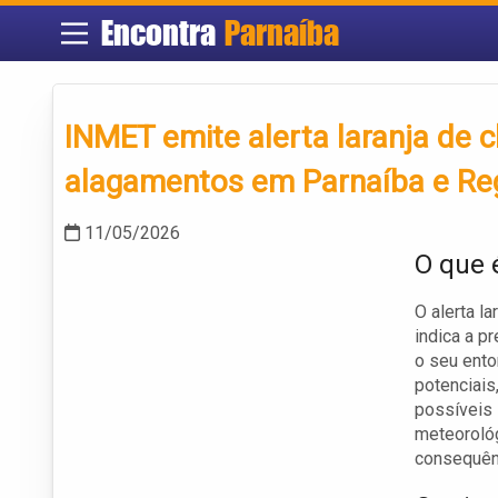
Encontra
Parnaíba
INMET emite alerta laranja de 
alagamentos em Parnaíba e Reg
11/05/2026
O que 
O alerta l
indica a p
o seu ento
potenciai
possíveis 
meteorológ
consequên