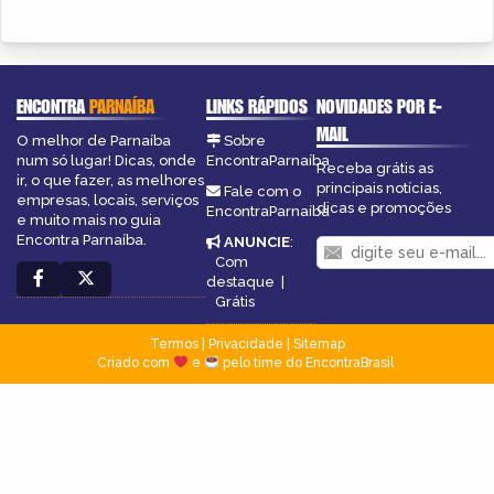
ENCONTRA
PARNAÍBA
LINKS RÁPIDOS
NOVIDADES POR E-
MAIL
O melhor de Parnaíba
Sobre
num só lugar! Dicas, onde
EncontraParnaíba
Receba grátis as
ir, o que fazer, as melhores
principais notícias,
Fale com o
empresas, locais, serviços
dicas e promoções
EncontraParnaíba
e muito mais no guia
Encontra Parnaíba.
ANUNCIE
:
Com
destaque
|
Grátis
Termos
|
Privacidade
|
Sitemap
Criado com
e
pelo time do EncontraBrasil