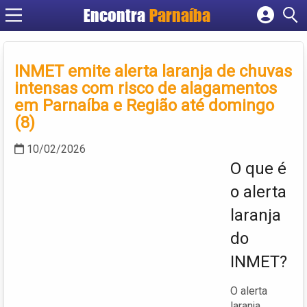
Encontra
Parnaíba
Cadastrar empresa
Fazer login
INMET emite alerta laranja de chuvas
Criar conta
intensas com risco de alagamentos
em Parnaíba e Região até domingo
(8)
10/02/2026
O que é
o alerta
laranja
do
INMET?
O alerta
laranja