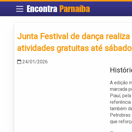
Encontra
Parnaíba
Junta Festival de dança realiz
atividades gratuitas até sábado
24/01/2026
Históri
A edição m
marcada po
Piauí, pela
referência
também dem
Petrobras 
que reforça