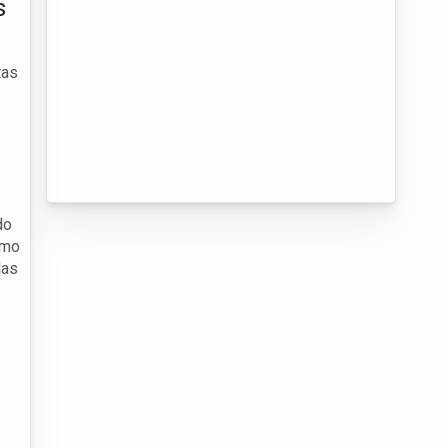
s
tas
do
omo
das