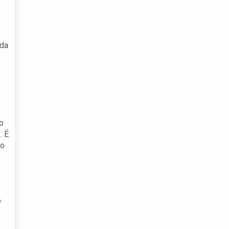
 da
do
. É
co
o