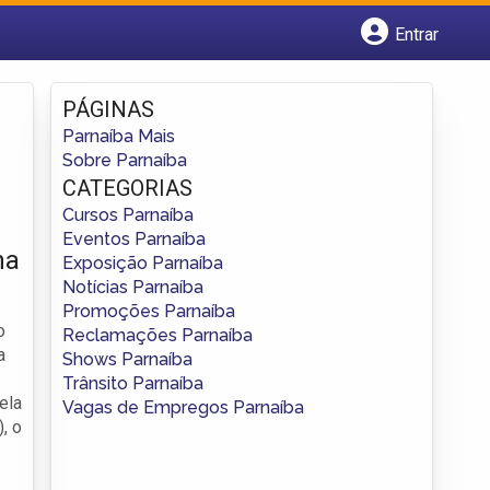
Entrar
Cadastrar empresa
Fazer login
PÁGINAS
Criar conta
Parnaíba Mais
Sobre Parnaíba
CATEGORIAS
Cursos Parnaíba
Eventos Parnaíba
na
Exposição Parnaíba
Notícias Parnaíba
Promoções Parnaíba
o
Reclamações Parnaíba
a
Shows Parnaíba
Trânsito Parnaíba
ela
Vagas de Empregos Parnaíba
, o