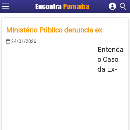
Encontra
Parnaíba
Cadastrar empresa
Fazer login
Ministério Público denuncia ex
Criar conta
24/01/2026
Entenda
o Caso
da Ex-