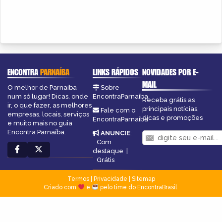
ENCONTRA
PARNAÍBA
LINKS RÁPIDOS
NOVIDADES POR E-
MAIL
O melhor de Parnaíba
Sobre
num só lugar! Dicas, onde
EncontraParnaíba
Receba grátis as
ir, o que fazer, as melhores
principais notícias,
Fale com o
empresas, locais, serviços
dicas e promoções
EncontraParnaíba
e muito mais no guia
Encontra Parnaíba.
ANUNCIE
:
Com
destaque
|
Grátis
Termos
|
Privacidade
|
Sitemap
Criado com
e
pelo time do EncontraBrasil