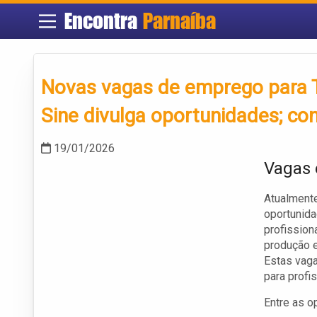
Encontra
Parnaíba
Novas vagas de emprego para Te
Sine divulga oportunidades; con
19/01/2026
Vagas 
Atualmente
oportunida
profission
produção e
Estas vaga
para profi
Entre as o