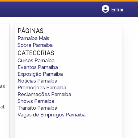
Entrar
Cadastrar empresa
Fazer login
PÁGINAS
Criar conta
Parnaíba Mais
Sobre Parnaíba
CATEGORIAS
Cursos Parnaíba
Eventos Parnaíba
Exposição Parnaíba
Notícias Parnaíba
sas
Promoções Parnaíba
Reclamações Parnaíba
Shows Parnaíba
al.
Trânsito Parnaíba
Vagas de Empregos Parnaíba