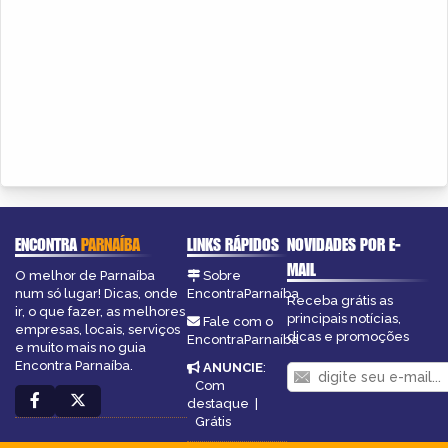
ENCONTRA
PARNAÍBA
LINKS RÁPIDOS
NOVIDADES POR E-
MAIL
O melhor de Parnaíba
Sobre
num só lugar! Dicas, onde
EncontraParnaíba
Receba grátis as
ir, o que fazer, as melhores
principais notícias,
Fale com o
empresas, locais, serviços
dicas e promoções
EncontraParnaíba
e muito mais no guia
Encontra Parnaíba.
ANUNCIE
:
Com
destaque
|
Grátis