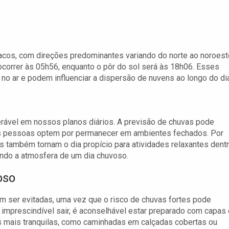
acos, com direções predominantes variando do norte ao noroest
ocorrer às 05h56, enquanto o pôr do sol será às 18h06. Esses
o ar e podem influenciar a dispersão de nuvens ao longo do dia
rável em nossos planos diários. A previsão de chuvas pode
itas pessoas optem por permanecer em ambientes fechados. Por
s também tornam o dia propício para atividades relaxantes dent
ando a atmosfera de um dia chuvoso.
oso
em ser evitadas, uma vez que o risco de chuvas fortes pode
 imprescindível sair, é aconselhável estar preparado com capas
s mais tranquilas, como caminhadas em calçadas cobertas ou