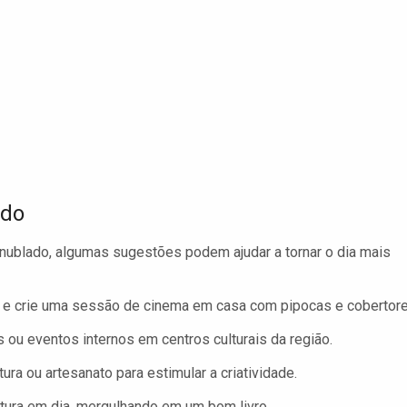
ado
 nublado, algumas sugestões podem ajudar a tornar o dia mais
s e crie uma sessão de cinema em casa com pipocas e cobertore
ou eventos internos em centros culturais da região.
a ou artesanato para estimular a criatividade.
tura em dia, mergulhando em um bom livro.