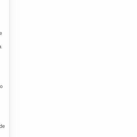
e
.
ro
 de