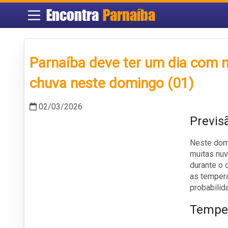
Encontra
Parnaíba
Parnaíba deve ter um dia com
chuva neste domingo (01)
02/03/2026
Previs
Neste domi
muitas nuv
durante o 
as tempera
probabilid
Temper