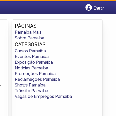
Entrar
Cadastrar empresa
Fazer login
PÁGINAS
Criar conta
Parnaíba Mais
Sobre Parnaíba
CATEGORIAS
Cursos Parnaíba
Eventos Parnaíba
Exposição Parnaíba
Notícias Parnaíba
Promoções Parnaíba
Reclamações Parnaíba
,
Shows Parnaíba
Trânsito Parnaíba
Vagas de Empregos Parnaíba