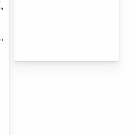
m
a.
do