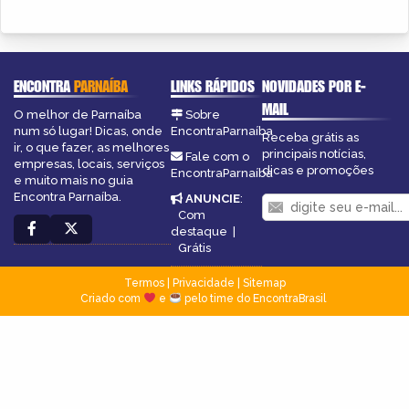
ENCONTRA
PARNAÍBA
LINKS RÁPIDOS
NOVIDADES POR E-
MAIL
O melhor de Parnaíba
Sobre
num só lugar! Dicas, onde
EncontraParnaíba
Receba grátis as
ir, o que fazer, as melhores
principais notícias,
Fale com o
empresas, locais, serviços
dicas e promoções
EncontraParnaíba
e muito mais no guia
Encontra Parnaíba.
ANUNCIE
:
Com
destaque
|
Grátis
Termos
|
Privacidade
|
Sitemap
Criado com
e
pelo time do EncontraBrasil