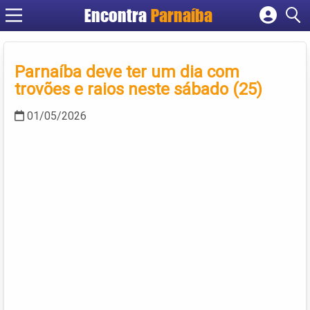
Encontra
Parnaíba
Cadastrar empresa
Fazer login
Parnaíba deve ter um dia com
Criar conta
trovões e raios neste sábado (25)
01/05/2026