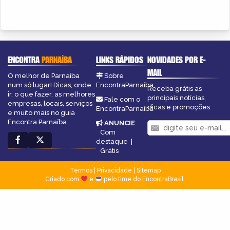
ENCONTRA
PARNAÍBA
LINKS RÁPIDOS
NOVIDADES POR E-
MAIL
O melhor de Parnaíba
Sobre
num só lugar! Dicas, onde
EncontraParnaíba
Receba grátis as
ir, o que fazer, as melhores
principais notícias,
Fale com o
empresas, locais, serviços
dicas e promoções
EncontraParnaíba
e muito mais no guia
Encontra Parnaíba.
ANUNCIE
:
Com
destaque
|
Grátis
Termos
|
Privacidade
|
Sitemap
Criado com
e
pelo time do EncontraBrasil