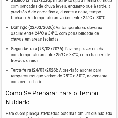
Sábado (21/03/2026):
Espera-se que a manhã comece
com pancadas de chuva leves, enquanto que à tarde, a
previsão é de garoa fina e, durante a noite, tempo
fechado. As temperaturas variam entre
24°C
e
30°C
.
Domingo (22/03/2026):
As temperaturas deverão
oscilar entre
24°C
e
34°C
, com possibilidade de
chuvas em áreas isoladas.
Segunda-feira (23/03/2026):
Faz-se prever um dia
com temperaturas entre
25°C
e
33°C
, com chances de
trovões e raios.
Terça-feira (24/03/2026):
A previsão aponta para
temperaturas que variam de
25°C
a
30°C
, novamente
com céu fechado.
Como Se Preparar para o Tempo
Nublado
Para quem planeja atividades externas em um dia nublado