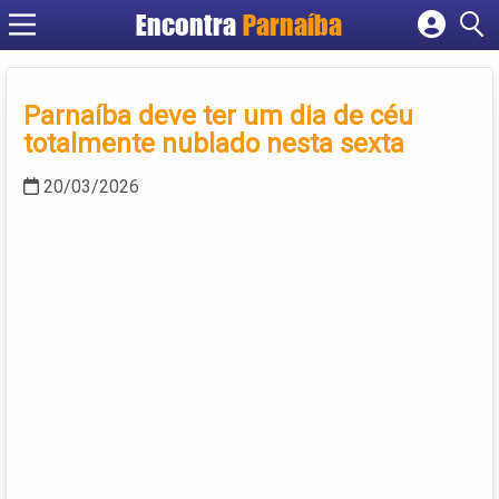
Encontra
Parnaíba
Cadastrar empresa
Fazer login
Parnaíba deve ter um dia de céu
Criar conta
totalmente nublado nesta sexta
20/03/2026