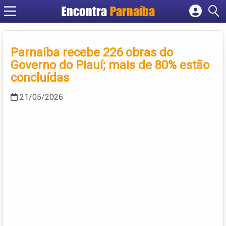
Encontra
Parnaíba
Cadastrar empresa
Fazer login
Parnaíba recebe 226 obras do
Criar conta
Governo do Piauí; mais de 80% estão
concluídas
21/05/2026