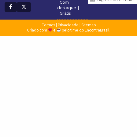
Com
destaque
|
Grátis
Termos
|
Privacidade
|
Sitemap
Criado com
e
pelo time do EncontraBrasil