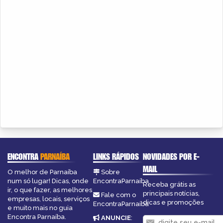
ENCONTRA
PARNAÍBA
LINKS RÁPIDOS
NOVIDADES POR E-
MAIL
O melhor de Parnaíba
Sobre
num só lugar! Dicas, onde
EncontraParnaíba
Receba grátis as
ir, o que fazer, as melhores
principais notícias,
Fale com o
empresas, locais, serviços
dicas e promoções
EncontraParnaíba
e muito mais no guia
Encontra Parnaíba.
ANUNCIE
: