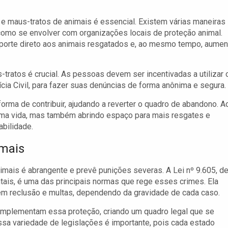
e maus-tratos de animais é essencial. Existem várias maneiras
 como se envolver com organizações locais de proteção animal.
uporte direto aos animais resgatados e, ao mesmo tempo, aumen
tratos é crucial. As pessoas devem ser incentivadas a utilizar 
cia Civil, para fazer suas denúncias de forma anônima e segura.
ma de contribuir, ajudando a reverter o quadro de abandono. A
 uma vida, mas também abrindo espaço para mais resgates e
bilidade.
imais
nimais é abrangente e prevê punições severas. A Lei nº 9.605, d
tais, é uma das principais normas que rege esses crimes. Ela
 em reclusão e multas, dependendo da gravidade de cada caso.
complementam essa proteção, criando um quadro legal que se
Essa variedade de legislações é importante, pois cada estado