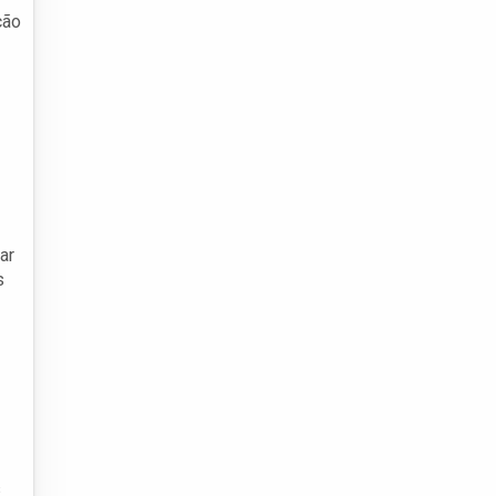
ção
ar
s
s