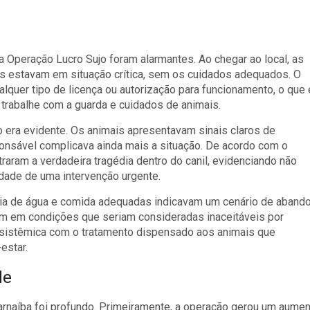
a Operação Lucro Sujo foram alarmantes. Ao chegar ao local, as
s estavam em situação crítica, sem os cuidados adequados. O
quer tipo de licença ou autorização para funcionamento, o que 
 trabalhe com a guarda e cuidados de animais.
o era evidente. Os animais apresentavam sinais claros de
ponsável complicava ainda mais a situação. De acordo com o
aram a verdadeira tragédia dentro do canil, evidenciando não
idade de uma intervenção urgente.
ncia de água e comida adequadas indicavam um cenário de aband
m em condições que seriam consideradas inaceitáveis por
o sistêmica com o tratamento dispensado aos animais que
estar.
de
rnaíba foi profundo. Primeiramente, a operação gerou um aume