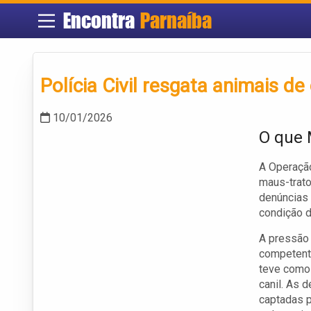
Encontra
Parnaíba
Polícia Civil resgata animais d
10/01/2026
O que 
A Operação
maus-trato
denúncias
condição d
A pressão 
competent
teve como 
canil. As 
captadas p