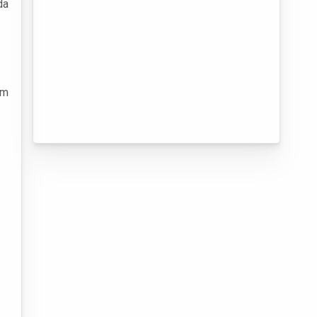
da
um