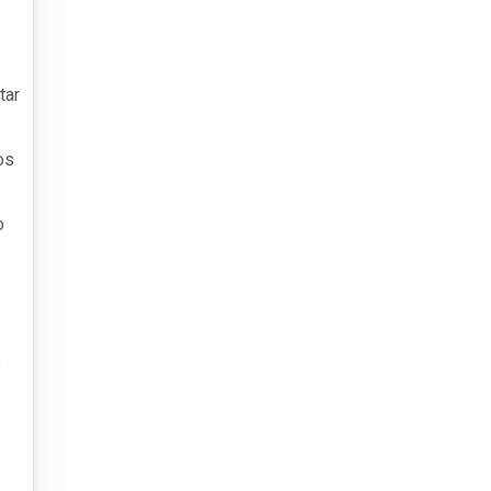
tar
os
o
e