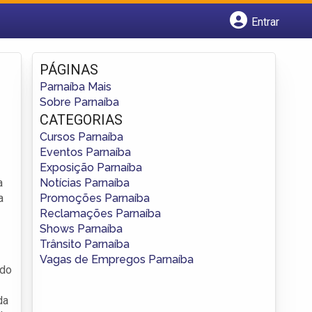
Entrar
Cadastrar empresa
Fazer login
PÁGINAS
Criar conta
Parnaíba Mais
Sobre Parnaíba
CATEGORIAS
Cursos Parnaíba
Eventos Parnaíba
Exposição Parnaíba
Notícias Parnaíba
a
Promoções Parnaíba
a
Reclamações Parnaíba
Shows Parnaíba
Trânsito Parnaíba
Vagas de Empregos Parnaíba
 do
da