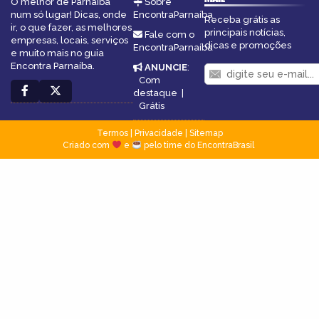
O melhor de Parnaíba
Sobre
num só lugar! Dicas, onde
EncontraParnaíba
Receba grátis as
ir, o que fazer, as melhores
principais notícias,
Fale com o
empresas, locais, serviços
dicas e promoções
EncontraParnaíba
e muito mais no guia
Encontra Parnaíba.
ANUNCIE
:
Com
destaque
|
Grátis
Termos
|
Privacidade
|
Sitemap
Criado com
e
pelo time do EncontraBrasil