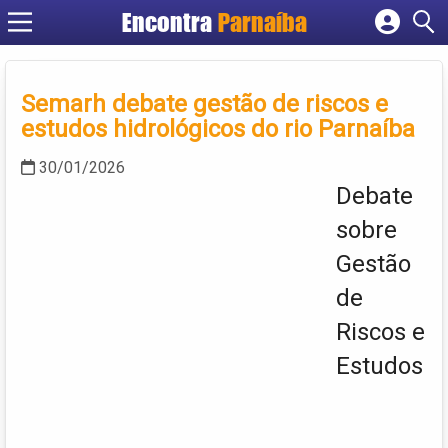
Encontra
Parnaíba
Cadastrar empresa
Fazer login
Semarh debate gestão de riscos e
Criar conta
estudos hidrológicos do rio Parnaíba
30/01/2026
Debate
sobre
Gestão
de
Riscos e
Estudos