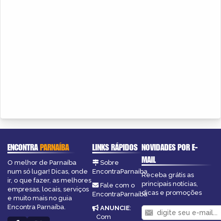
ENCONTRA
PARNAÍBA
LINKS RÁPIDOS
NOVIDADES POR E-
MAIL
O melhor de Parnaíba
Sobre
num só lugar! Dicas, onde
EncontraParnaíba
Receba grátis as
ir, o que fazer, as melhores
principais notícias,
Fale com o
empresas, locais, serviços
dicas e promoções
EncontraParnaíba
e muito mais no guia
Encontra Parnaíba.
ANUNCIE
:
Com