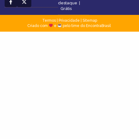
destaque
|
Grátis
Termos
|
Privacidade
|
Sitemap
Criado com
e
pelo time do EncontraBrasil