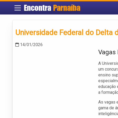
Encontra
Parnaíba
Universidade Federal do Delta 
14/01/2026
Vagas 
A Universi
um concurs
ensino sup
especialme
educação e
a formação
As vagas e
gama de ár
inteligênc