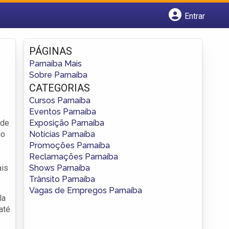
Entrar
Cadastrar empresa
Fazer login
PÁGINAS
Criar conta
Parnaíba Mais
Sobre Parnaíba
CATEGORIAS
Cursos Parnaíba
Eventos Parnaíba
Exposição Parnaíba
 de
Notícias Parnaíba
do
Promoções Parnaíba
Reclamações Parnaíba
Shows Parnaíba
ais
Trânsito Parnaíba
Vagas de Empregos Parnaíba
la
até