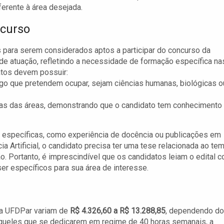
ferente à área desejada.
ncurso
 para serem considerados aptos a participar do concurso da
de atuação, refletindo a necessidade de formação específica na
atos devem possuir:
go que pretendem ocupar, sejam ciências humanas, biológicas o
itas das áreas, demonstrando que o candidato tem conhecimento
específicas, como experiência de docência ou publicações em
a Artificial, o candidato precisa ter uma tese relacionada ao te
. Portanto, é imprescindível que os candidatos leiam o edital 
er específicos para sua área de interesse.
la UFDPar variam de
R$ 4.326,60 a R$ 13.288,85
, dependendo do
 aqueles que se dedicarem em regime de 40 horas semanais, a