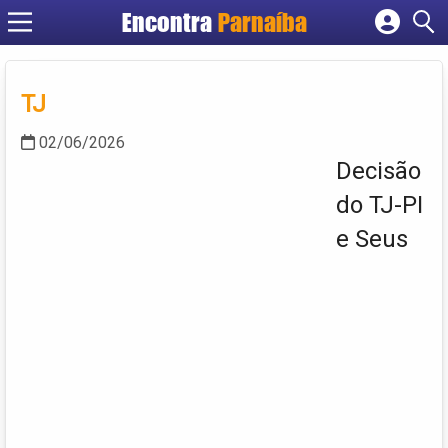
Encontra
Parnaíba
Cadastrar empresa
Fazer login
TJ
Criar conta
02/06/2026
Decisão
do TJ-PI
e Seus