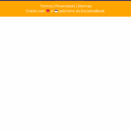
Termos
|
Privacidade
|
Sitemap
Criado com
e
pelo time do EncontraBrasil