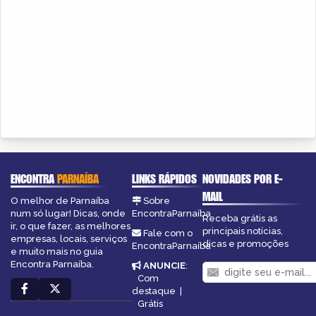
ENCONTRA
PARNAÍBA
LINKS RÁPIDOS
NOVIDADES POR E-
MAIL
O melhor de Parnaíba
Sobre
num só lugar! Dicas, onde
EncontraParnaíba
Receba grátis as
ir, o que fazer, as melhores
principais notícias,
Fale com o
empresas, locais, serviços
dicas e promoções
EncontraParnaíba
e muito mais no guia
Encontra Parnaíba.
ANUNCIE
:
Com
destaque
|
Grátis